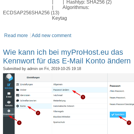
| | Hashtyp: SHA256 (2)
| Algorithmus:
ECDSAP256SHA256 (13)
Keytag
Read more
about Wie ISPCONFIG3 DNSSEC Werte in
Add new comment
netcup DNS Verwaltung eintragen
Wie kann ich bei myProHost.eu das
Kennwort für das E-Mail Konto ändern
Submitted by
admin
on Fri, 2019-10-25 19:18