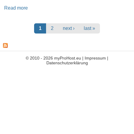
Read more
about How to delete unused Linux Kernels from
/boot (Ubuntu)
Pages
1
2
next ›
last »
© 2010 - 2026 myProHost.eu |
Impressum
|
Datenschutzerklärung