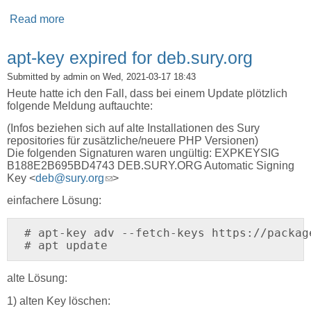
Read more
about Portainer Community Edition in Docker
updaten
apt-key expired for deb.sury.org
Submitted by
admin
on Wed, 2021-03-17 18:43
Heute hatte ich den Fall, dass bei einem Update plötzlich
folgende Meldung auftauchte:
(Infos beziehen sich auf alte Installationen des Sury
repositories für zusätzliche/neuere PHP Versionen)
Die folgenden Signaturen waren ungültig: EXPKEYSIG
B188E2B695BD4743 DEB.SURY.ORG Automatic Signing
Key <
deb@sury.org
(link sends e-mail)
>
einfachere Lösung:
# apt-key adv --fetch-keys https://packag
alte Lösung:
1) alten Key löschen: