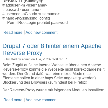
DEBIAN 11 (Bullseye):
# adduser -m <username>
# passwd <username>
# usermod -aG sudo <username>
# nano /etc/ssh/sshd_config
PermitRootLogin prohibit-password
Read more
about ROOT Zugang abstellen und neuen SUDO
Add new comment
Benutzer hinzufügen
Drupal 7 oder 8 hinter einem Apache
Reverse Proxy
Submitted by
admin
on Tue, 2023-01-31 17:07
Beim Zugriff auf eine interne Webseite über einen Apache
Reverse-Proxy konnte die Webseite nicht korrekt dargestellt
werden. Der Grund dafür war eine mixed Mode (http
Elemente sollen in einer https Seite angezeigt werden)
Blockierung des Browsers (zumindest bei Firefox)
Der Reverse-Proxy wurde mit folgenden Modulen installiert:
Read more
about Drupal 7 oder 8 hinter einem Apache
Add new comment
Reverse Proxy