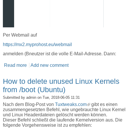
Per Webmail auf
https://mx2.myprohost.eu/webmail
anmelden (Bneutzer ist die volle E-Mail-Adresse. Dann:
Read more
about Wie kann ich bei myProHost.eu das
Add new comment
Kennwort für das E-Mail Konto ändern
How to delete unused Linux Kernels
from /boot (Ubuntu)
Submitted by
admin
on Tue, 2018-06-05 11:31
Nach dem Blog-Post von
Tuxtweaks.com
(link is external)
gibt es einen
zusammengesetzten Befehl, wie ungebrauchte Linux Kernel
und Linux Headerdateien gelöscht werden können.
Dieser Befehl schließt die laufende Kernelversion aus. Die
folgende Vorgehensweise ist zu empfehlen: