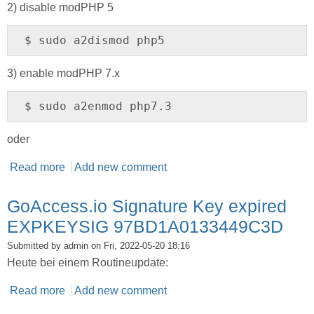
2) disable modPHP 5
$ sudo a2dismod php5
3) enable modPHP 7.x
$ sudo a2enmod php7.3
oder
Read more
about PHP Version für PHPmyAdmin einstellen
Add new comment
GoAccess.io Signature Key expired
EXPKEYSIG 97BD1A0133449C3D
Submitted by
admin
on Fri, 2022-05-20 18:16
Heute bei einem Routineupdate:
Read more
about GoAccess.io Signature Key expired
Add new comment
EXPKEYSIG 97BD1A0133449C3D