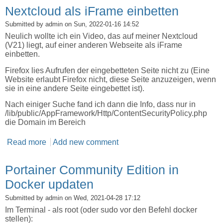
Nextcloud als iFrame einbetten
Submitted by
admin
on Sun, 2022-01-16 14:52
Neulich wollte ich ein Video, das auf meiner Nextcloud
(V21) liegt, auf einer anderen Webseite als iFrame
einbetten.
Firefox lies Aufrufen der eingebetteten Seite nicht zu (Eine
Website erlaubt Firefox nicht, diese Seite anzuzeigen, wenn
sie in eine andere Seite eingebettet ist).
Nach einiger Suche fand ich dann die Info, dass nur in
/lib/public/AppFramework/Http/ContentSecurityPolicy.php
die Domain im Bereich
Read more
about Nextcloud als iFrame einbetten
Add new comment
Portainer Community Edition in
Docker updaten
Submitted by
admin
on Wed, 2021-04-28 17:12
Im Terminal - als root (oder sudo vor den Befehl docker
stellen):