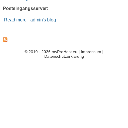
Posteingangsserver:
Read more
about OSX und IOs Einstellungen für eine
admin's blog
verschlüsselte Verbindung mit dem myprohost.eu
Mailserver
© 2010 - 2026 myProHost.eu |
Impressum
|
Datenschutzerklärung