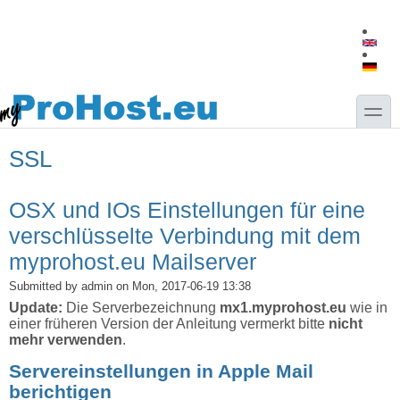
Skip to main content
Skip to search
toggle
SSL
OSX und IOs Einstellungen für eine
verschlüsselte Verbindung mit dem
myprohost.eu Mailserver
Submitted by
admin
on Mon, 2017-06-19 13:38
Update:
Die Serverbezeichnung
mx1.myprohost.eu
wie in
einer früheren Version der Anleitung vermerkt bitte
nicht
mehr verwenden
.
Servereinstellungen in Apple Mail
berichtigen